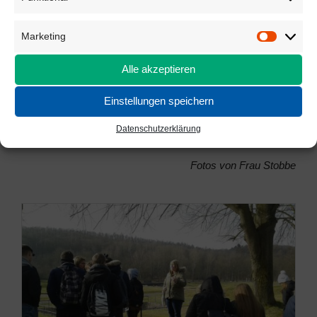
Tag hat uns nochmal vermittelt, was wir bereits in der
neunten Klasse im Geschichtsunterricht gelernt haben.
Marketing
Dennoch ist es aber etwas anderes, live an so einem Ort
Marketi
des Schreckens und der Trauer zu sein.
Alle akzeptieren
Wer noch mehr über die KZ-Gedenkstätte Mittelbau Dora
Einstellungen speichern
wissen möchte, kann dies auf der
Internetseite
nachlesen
Datenschutzerklärung
…
Fotos von Frau Stobbe