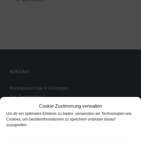
KONTAKT
Bonifatiusschule II Göttingen
Am Geismartor 4
37083 Göttingen
Cookie-Zustimmung verwalten
Um dir ein optimales Erlebnis zu bieten, verwenden wir Technologien wie
Telefon: 0551 / 54813-0
Cookies, um Geräteinformationen zu speichern und/oder darauf
zuzugreifen.
Telefax: 0551 / 54813-33
Instagram: bonifatiusschule_2