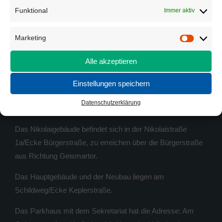
Öffnungszeiten Sekretariate s. unter
Anmeldung
Funktional
Immer aktiv
E-Mail:
info@goeschule.de
Marketing
Marketi
E-Mail Lehrer*innen:
Schulteam
Alle akzeptieren
Schulelternrat:
schulelternrat@goeschule.de
Einstellungen speichern
WO FINDE ICH WAS
Datenschutzerklärung
Das Nikolaigebäude befindet sich in der Nikolaistraße
1a/Ecke Bürgerstraße, zu erreichen über die Bürgerstraße
aus Richtung Geismartor.
Das Hauptgebäude und der Neubau liegen am
Schildweg/Ecke Keplerstraße.
Das Parkhaus mit dem Sekretariat hat die Adresse: Am