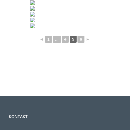
◄
1
...
4
5
6
►
KONTAKT