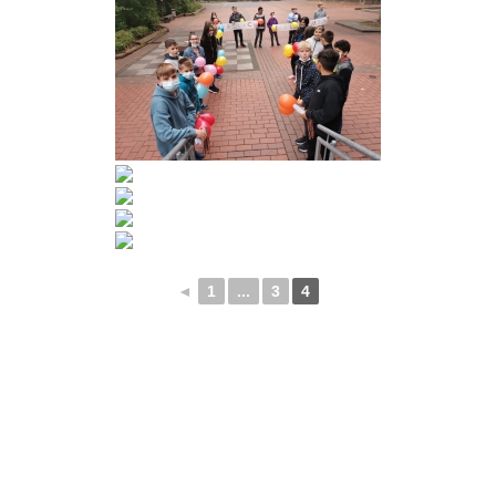
◄
1
...
3
4