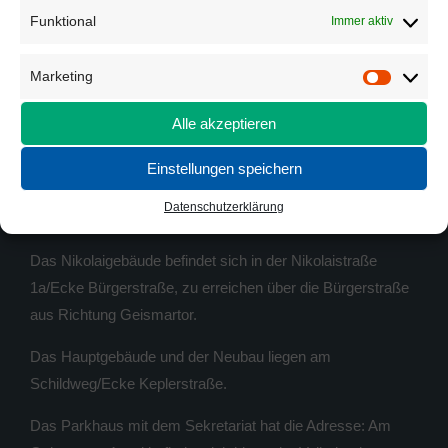
Öffnungszeiten Sekretariate s. unter
Anmeldung
Funktional
Immer aktiv
E-Mail:
info@goeschule.de
Marketing
Marketi
E-Mail Lehrer*innen:
Schulteam
Alle akzeptieren
Schulelternrat:
schulelternrat@goeschule.de
Einstellungen speichern
WO FINDE ICH WAS
Datenschutzerklärung
Das Nikolaigebäude befindet sich in der Nikolaistraße
1a/Ecke Bürgerstraße, zu erreichen über die Bürgerstraße
aus Richtung Geismartor.
Das Hauptgebäude und der Neubau liegen am
Schildweg/Ecke Keplerstraße.
Das Parkhaus mit dem Sekretariat hat die Adresse: Am