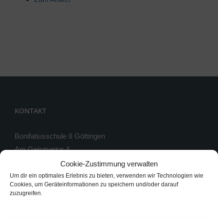
KONTAKT
Bonifatiusschule II Göttingen
Am Geismartor 4
37083 Göttingen
Cookie-Zustimmung verwalten
Um dir ein optimales Erlebnis zu bieten, verwenden wir Technologien wie
Telefon: 0551 / 54813-0
Cookies, um Geräteinformationen zu speichern und/oder darauf
zuzugreifen.
Telefax: 0551 / 54813-33
Instagram: bonifatiusschule_2