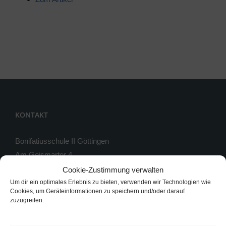
KONTAKT
Bonifatiusschule II Göttingen
Am Geismartor 4
37083 Göttingen
Cookie-Zustimmung verwalten
Um dir ein optimales Erlebnis zu bieten, verwenden wir Technologien wie
Telefon: 0551 / 54813-0
Cookies, um Geräteinformationen zu speichern und/oder darauf
zuzugreifen.
Telefax: 0551 / 54813-33
Instagram: bonifatiusschule_2