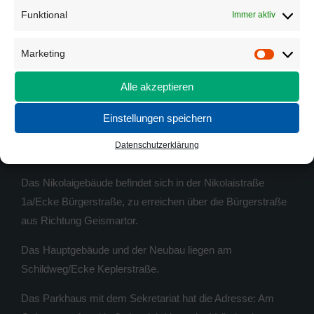
Öffnungszeiten Sekretariate s. unter
Anmeldung
Funktional
Immer aktiv
E-Mail:
info@goeschule.de
Marketing
Marketi
E-Mail Lehrer*innen:
Schulteam
Alle akzeptieren
Schulelternrat:
schulelternrat@goeschule.de
Einstellungen speichern
WO FINDE ICH WAS
Datenschutzerklärung
Das Nikolaigebäude befindet sich in der Nikolaistraße
1a/Ecke Bürgerstraße, zu erreichen über die Bürgerstraße
aus Richtung Geismartor.
Das Hauptgebäude und der Neubau liegen am
Schildweg/Ecke Keplerstraße.
Das Parkhaus mit dem Sekretariat hat die Adresse: Am