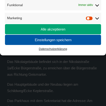
Öffnungszeiten Sekretariate s. unter
Anmeldung
Funktional
Immer aktiv
E-Mail:
info@goeschule.de
Marketing
Marketi
E-Mail Lehrer*innen:
Schulteam
Alle akzeptieren
Schulelternrat:
schulelternrat@goeschule.de
Einstellungen speichern
WO FINDE ICH WAS
Datenschutzerklärung
Das Nikolaigebäude befindet sich in der Nikolaistraße
1a/Ecke Bürgerstraße, zu erreichen über die Bürgerstraße
aus Richtung Geismartor.
Das Hauptgebäude und der Neubau liegen am
Schildweg/Ecke Keplerstraße.
Das Parkhaus mit dem Sekretariat hat die Adresse: Am