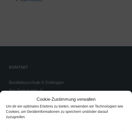
KONTAKT
Bonifatiusschule II Göttingen
Am Geismartor 4
37083 Göttingen
Cookie-Zustimmung verwalten
Um dir ein optimales Erlebnis zu bieten, verwenden wir Technologien wie
Telefon: 0551 / 54813-0
Cookies, um Geräteinformationen zu speichern und/oder darauf
zuzugreifen.
Telefax: 0551 / 54813-33
Instagram: bonifatiusschule_2