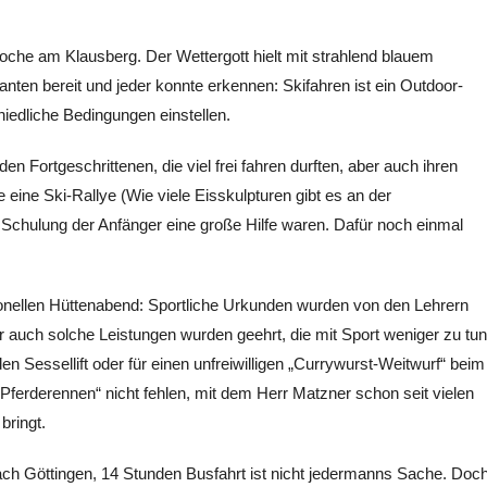
iwoche am Klausberg. Der Wettergott hielt mit strahlend blauem
anten bereit und jeder konnte erkennen: Skifahren ist ein Outdoor-
iedliche Bedingungen einstellen.
en Fortgeschrittenen, die viel frei fahren durften, aber auch ihren
eine Ski-Rallye (Wie viele Eisskulpturen gibt es an der
er Schulung der Anfänger eine große Hilfe waren. Dafür noch einmal
onellen Hüttenabend: Sportliche Urkunden wurden von den Lehrern
er auch solche Leistungen wurden geehrt, die mit Sport weniger zu tun
den Sessellift oder für einen unfreiwilligen „Currywurst-Weitwurf“ beim
„Pferderennen“ nicht fehlen, mit dem Herr Matzner schon seit vielen
bringt.
ach Göttingen, 14 Stunden Busfahrt ist nicht jedermanns Sache. Doc