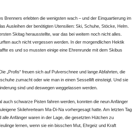
s Brenners erlebten die wenigsten wach – und der Einquartierung im
s Ausleihen der benötigten Utensilien: Ski, Schuhe, Stöcke, Helm.
ersten Skitag herausstellte, war das bei weitem noch nicht alles.
ften auch nicht vergessen werden. In der morgendlichen Hektik
haffte es und so mussten einige eine Ehrenrunde mit dem Skibus
ie „Profis“ freuen sich auf Pulverschnee und lange Abfahrten, die
schuhe zumacht oder wie man in einen Sessellift einsteigt. Und sie
hinderung sind und deswegen weggelassen werden.
 auch schwarze Pisten fahren werden, konnten die neun Anfänger
chuleigene Skilehrerteam Ma-Di-Na vorhergesagt hatte. Am letzten Tag
lle Anfänger waren in der Lage, die gesetzten Hütchen zu
Neulinge lernen, wenn sie ein bisschen Mut, Ehrgeiz und Kraft