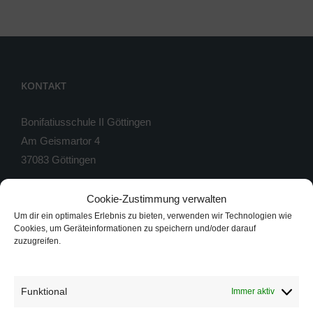
KONTAKT
Bonifatiusschule II Göttingen
Am Geismartor 4
37083 Göttingen
Telefon: 0551 / 54813-0
Cookie-Zustimmung verwalten
Telefax: 0551 / 54813-33
Um dir ein optimales Erlebnis zu bieten, verwenden wir Technologien wie
Instagram: bonifatiusschule_2
Cookies, um Geräteinformationen zu speichern und/oder darauf
zuzugreifen.
Öffnungszeiten Sekretariate s. unter
Anmeldung
E-Mail:
info@goeschule.de
Funktional
Immer aktiv
E-Mail Lehrer*innen:
Schulteam