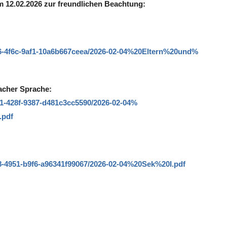
m 12.02.2026 zur freundlichen Beachtung:
6-4f6c-
9af1-10a6b667ceea/2026-02-04%
20Eltern%20und%
facher Sprache:
1-428f-
9387-d481c3cc5590/2026-02-04%
.pdf
8-4951-
b9f6-a96341f99067/2026-02-04%
20Sek%20I.pdf