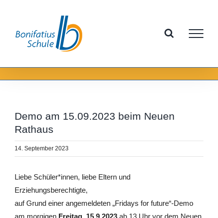
Zum
Inhalt
springen
Demo am 15.09.2023 beim Neuen
Rathaus
14. September 2023
Liebe Schüler*innen, liebe Eltern und
Erziehungsberechtigte,
auf Grund einer angemeldeten „Fridays for future“-Demo
am morgigen
Freitag, 15.9.2023
ab 13 Uhr vor dem Neuen