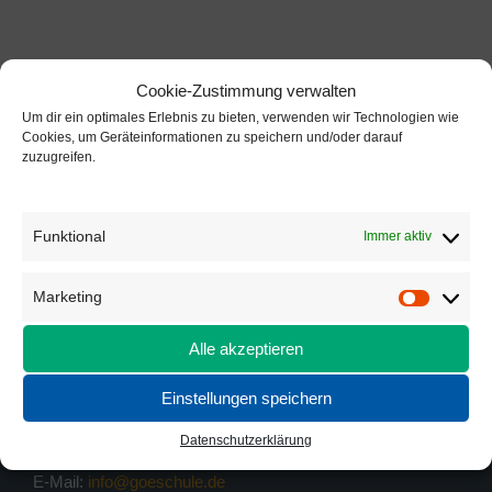
Cookie-Zustimmung verwalten
Um dir ein optimales Erlebnis zu bieten, verwenden wir Technologien wie
Cookies, um Geräteinformationen zu speichern und/oder darauf
zuzugreifen.
KONTAKT
Funktional
Immer aktiv
Bonifatiusschule II Göttingen
Am Geismartor 4
Marketing
37083 Göttingen
Marketi
Telefon: 0551 / 54813-0
Alle akzeptieren
Telefax: 0551 / 54813-33
Einstellungen speichern
Instagram: bonifatiusschule_2
Öffnungszeiten Sekretariate s. unter
Anmeldung
Datenschutzerklärung
E-Mail:
info@goeschule.de