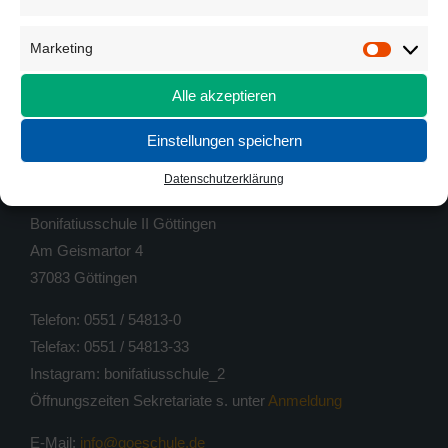
Marketing
Marketi
Alle akzeptieren
Einstellungen speichern
KONTAKT
Datenschutzerklärung
Bonifatiusschule II Göttingen
Am Geismartor 4
37083 Göttingen
Telefon: 0551 / 54813-0
Telefax: 0551 / 54813-33
Instagram: bonifatiusschule_2
Öffnungszeiten Sekretariate s. unter
Anmeldung
E-Mail:
info@goeschule.de