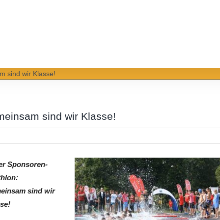
m sind wir Klasse!
meinsam sind wir Klasse!
er Sponsoren-
thlon:
einsam sind wir
se!