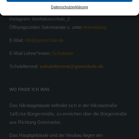
Telefon: 0551 / 54813-0
Datenschutzerklärung
Telefax: 0551 / 54813-33
Instagram: bonifatiusschule_2
Öffnungszeiten Sekretariate s. unter
Anmeldung
E-Mail:
info@goeschule.de
E-Mail Lehrer*innen:
Schulteam
Schulelternrat:
schulelternrat@goeschule.de
WO FINDE ICH WAS
Das Nikolaigebäude befindet sich in der Nikolaistraße
1a/Ecke Bürgerstraße, zu erreichen über die Bürgerstraße
aus Richtung Geismartor.
Das Hauptgebäude und der Neubau liegen am