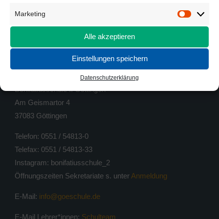
Marketing
Marketi
Alle akzeptieren
Einstellungen speichern
KONTAKT
Datenschutzerklärung
Bonifatiusschule II Göttingen
Am Geismartor 4
37083 Göttingen
Telefon: 0551 / 54813-0
Telefax: 0551 / 54813-33
Instagram: bonifatiusschule_2
Öffnungszeiten Sekretariate s. unter
Anmeldung
E-Mail:
info@goeschule.de
E-Mail Lehrer*innen:
Schulteam